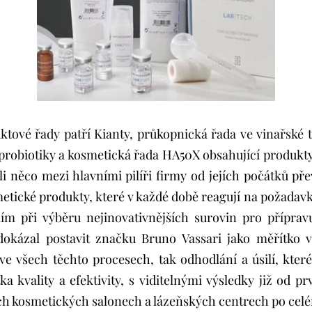
ktové řady patří Kianty, průkopnická řada ve vinařské te
 probiotiky a kosmetická řada HA50X obsahující produkt
li něco mezi hlavními pilíři firmy od jejích počátků pře
etické produkty, které v každé době reagují na požadavky
ilím při výběru nejinovativnějších surovin pro přípra
okázal postavit značku Bruno Vassari jako měřítko v
ve všech těchto procesech, tak odhodlání a úsilí, které
a kvality a efektivity, s viditelnými výsledky již od pr
ích kosmetických salonech a lázeňských centrech po cel