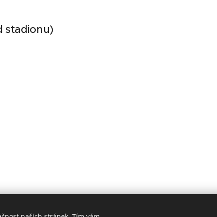
d stadionu)
ečnost našich stránek. Tím vám