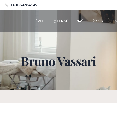
+420 774 954 945
ÚVOD
Ღ O MNĚ
NAŠE SLUŽBY
CEN
Bruno Vassari