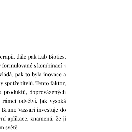
rapii, dále pak Lab Biotics,
y formulované s kombinací 4
vládá, pak to byla inovace a
 spotřebitelů. Tento faktor,
vu produktů, doprovázených
 rámci odvětví. Jak vysoká
 Bruno Vassari investuje do
vní aplikace, znamená, že ji
ém světě.