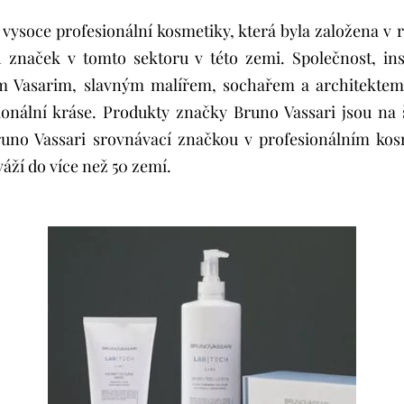
 vysoce profesionální kosmetiky, která byla založena v r
 značek v tomto sektoru v této zemi. Společnost, ins
m Vasarim, slavným malířem, sochařem a architektem 1
onální kráse. Produkty značky Bruno Vassari jsou na š
uno Vassari srovnávací značkou v profesionálním ko
váží do více než 50 zemí.