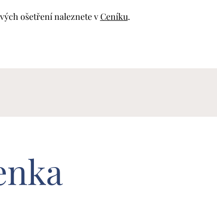
ivých ošetření naleznete v
Ceníku
.
enka