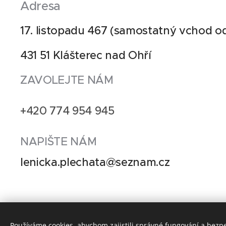
Adresa
17. listopadu 467 (samostatný vchod o
431 51 Klášterec nad Ohří
ZAVOLEJTE NÁM
+420 774 954 945
NAPIŠTE NÁM
lenicka.plechata@seznam.cz
Používáme cookies, abychom zajistili správné fungování a bezp