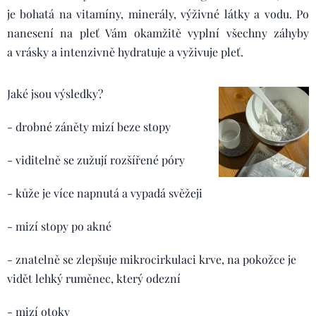
je bohatá na vitamíny, minerály, výživné látky a vodu. Po
nanesení na pleť Vám okamžitě vyplní všechny záhyby
a vrásky a intenzivně hydratuje a vyživuje pleť.
Jaké jsou výsledky?
- drobné záněty mizí beze stopy
- viditelně se zužují rozšířené póry
- kůže je více napnutá a vypadá svěžeji
- mizí stopy po akné
- znatelně se zlepšuje mikrocirkulaci krve, na pokožce je
vidět lehký ruměnec, který odezní
- mizí otoky