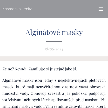
Kosmetika Lenka
Alginátové masky
18/06/2023
Že ne? Nevadí. Zamilujte si je stejně jako já.
Alginátové masky jsou jedny z nejefektivnějších pleťových
masek, které mají neuvěřitelnou vlastnost vázat obrovské
množství vody. Obnovují svěžest a jas pokožky, podporují
vstřebávání účinných látek aplikovaných před maskou. Při
smíchání masky s vodou Vám vznikne gelovitá maska, která