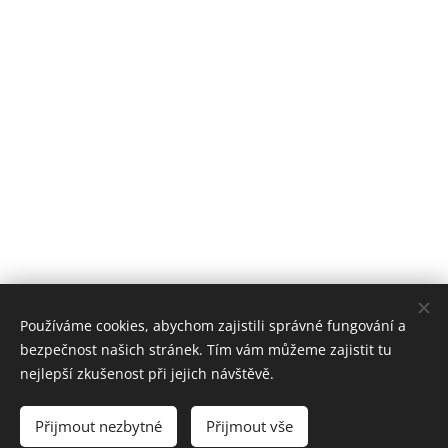
Používáme cookies, abychom zajistili správné fungování a
bezpečnost našich stránek. Tím vám můžeme zajistit tu
nejlepší zkušenost při jejich návštěvě.
Přijmout nezbytné
Přijmout vše